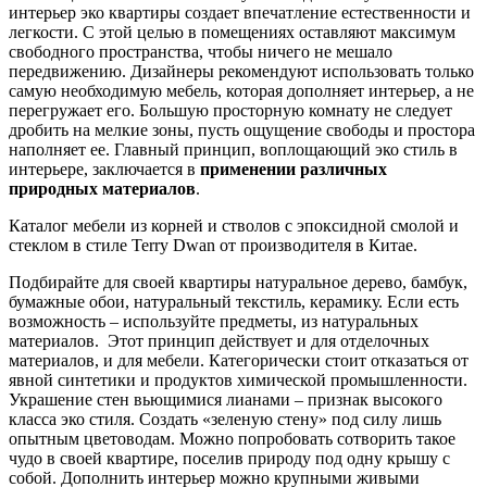
интерьер эко квартиры создает впечатление естественности и
легкости. С этой целью в помещениях оставляют максимум
свободного пространства, чтобы ничего не мешало
передвижению. Дизайнеры рекомендуют использовать только
самую необходимую мебель, которая дополняет интерьер, а не
перегружает его. Большую просторную комнату не следует
дробить на мелкие зоны, пусть ощущение свободы и простора
наполняет ее. Главный принцип, воплощающий эко стиль в
интерьере, заключается в
применении различных
природных материалов
.
Каталог мебели из корней и стволов с эпоксидной смолой и
стеклом в стиле Terry Dwan от производителя в Китае.
Подбирайте для своей квартиры натуральное дерево, бамбук,
бумажные обои, натуральный текстиль, керамику. Если есть
возможность – используйте предметы, из натуральных
материалов. Этот принцип действует и для отделочных
материалов, и для мебели. Категорически стоит отказаться от
явной синтетики и продуктов химической промышленности.
Украшение стен вьющимися лианами – признак высокого
класса эко стиля. Создать «зеленую стену» под силу лишь
опытным цветоводам. Можно попробовать сотворить такое
чудо в своей квартире, поселив природу под одну крышу с
собой. Дополнить интерьер можно крупными живыми