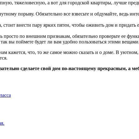
пную, тяжеловесную, а вот для городской квартиры, лучше пред
тному порыву. Обязательно все взвесьте и обдумайте, ведь инте
, стоит внести пару ярких пятен, чтобы оживить дом и придать е
 просто по внешним признакам, обязательно проверьте ее функци
 так вы поймете будет ли вам удобно пользоваться этими вещами
 нам кажется, что, то же самое можно сказать и о доме. В уютно
тся.
ательно сделаете свой дом по-настоящему прекрасным, а мебе
ласса
я.