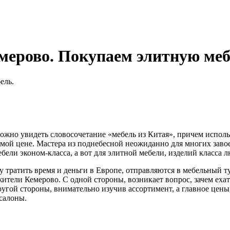
мерово. Покупаем элитную меб
ожно увидеть словосочетание «мебель из Китая», причем исполь
емой цене. Мастера из поднебесной неожиданно для многих заво
ебели эконом-класса, а вот для элитной мебели, изделий класса л
 тратить время и деньги в Европе, отправляются в мебельный ту
тели Кемерово. С одной стороны, возникает вопрос, зачем ехать 
ругой стороны, внимательно изучив ассортимент, а главное цены
салоны.