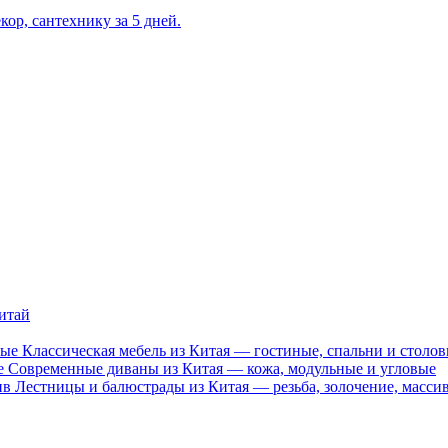
кор, сантехнику за 5 дней.
итай
Классическая мебель из Китая — гостиные, спальни и столо
Современные диваны из Китая — кожа, модульные и угловые
Лестницы и балюстрады из Китая — резьба, золочение, масси