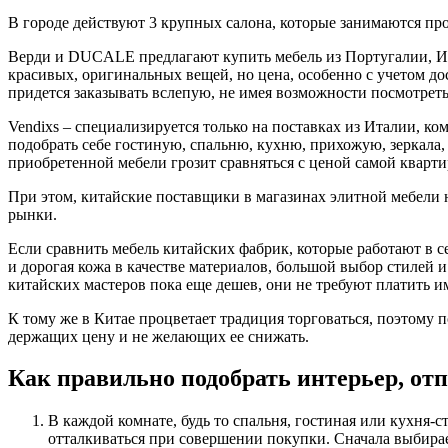
В городе действуют 3 крупных салона, которые занимаются пр
Верди и DUCALE предлагают купить мебель из Португалии, Ис
красивых, оригинальных вещей, но цена, особенно с учетом д
придется заказывать вслепую, не имея возможности посмотреть
Vendixs – специализируется только на поставках из Италии, ком
подобрать себе гостиную, спальню, кухню, прихожую, зеркала, 
приобретенной мебели грозит сравняться с ценой самой кварти
При этом, китайские поставщики в магазинах элитной мебели 
рынки.
Если сравнить мебель китайских фабрик, которые работают в се
и дорогая кожа в качестве материалов, большой выбор стилей и
китайских мастеров пока еще дешев, они не требуют платить и
К тому же в Китае процветает традиция торговаться, поэтому п
держащих цену и не желающих ее снижать.
Как правильно подобрать интерьер, от
В каждой комнате, будь то спальня, гостиная или кухня-
отталкиваться при совершении покупки. Сначала выбирае