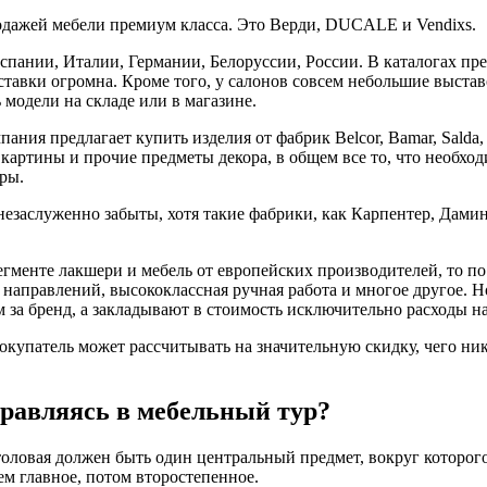
одажей мебели премиум класса. Это Верди, DUCALE и Vendixs.
пании, Италии, Германии, Белоруссии, России. В каталогах пр
оставки огромна. Кроме того, у салонов совсем небольшие выст
 модели на складе или в магазине.
пания предлагает купить изделия от фабрик Belcor, Bamar, Salda,
картины и прочие предметы декора, в общем все то, что необход
ры.
незаслуженно забыты, хотя такие фабрики, как Карпентер, Дами
гменте лакшери и мебель от европейских производителей, то по 
 направлений, высококлассная ручная работа и многое другое. Н
м за бренд, а закладывают в стоимость исключительно расходы н
окупатель может рассчитывать на значительную скидку, чего ник
правляясь в мебельный тур?
столовая должен быть один центральный предмет, вокруг которог
м главное, потом второстепенное.