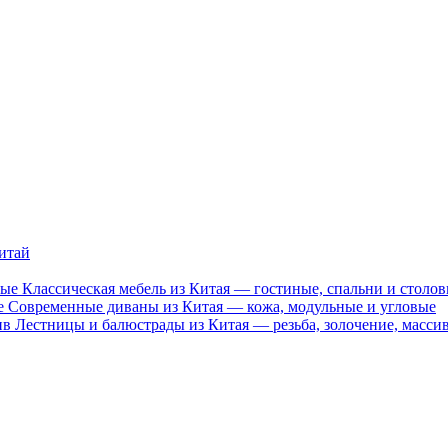
итай
Классическая мебель из Китая — гостиные, спальни и столо
Современные диваны из Китая — кожа, модульные и угловые
Лестницы и балюстрады из Китая — резьба, золочение, масси