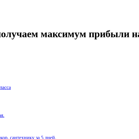
олучаем максимум прибыли на 
ласса
я.
кор, сантехнику за 5 дней.