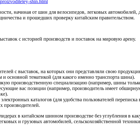
proizvoditeley-shin.html
сти, начиная от шин для велосипедов, легковых автомобилей, д
удничества и прошедших проверку китайским правительством.
ыставок с историей производств и поставок на мировую арену.
телей с выставок, на которых они представляли свою продукци
 и основной тематикой (для какого именно транспорта шина).
узкую производственную специализацию (например, шины только
есующие вас позиции (например, производитель имеет обширную
ке).
электронных каталогов (для удобства пользователей переписка в
х производителей.
лидерах в китайском шинном производстве без углубления в ка
егковых и грузовых автомобилей, сельскохозяйственной техники