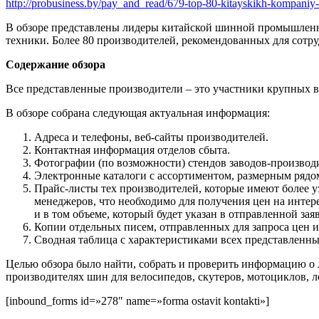
http://probusiness.by/pay_and_read/679-top-80-kitayskikh-kompaniy-
В обзоре представлены лидеры китайской шинной промышленно
техники. Более 80 производителей, рекомендованных для сотр
Содержание обзора
Все представленные производители – это участники крупных в
В обзоре собрана следующая актуальная информация:
Адреса и телефоны, веб-сайты производителей.
Контактная информация отделов сбыта.
Фотографии (по возможности) стендов заводов-производи
Электронные каталоги с ассортиментом, размерным рядом
Прайс-листы тех производителей, которые имеют более 
менеджеров, что необходимо для получения цен на интер
и в том объеме, который будет указан в отправленной заяв
Копии отдельных писем, отправленных для запроса цен и 
Сводная таблица с характеристиками всех представленны
Целью обзора было найти, собрать и проверить информацию о 
производителях шин для велосипедов, скутеров, мотоциклов, л
[inbound_forms id=»278″ name=»forma ostavit kontakti»]