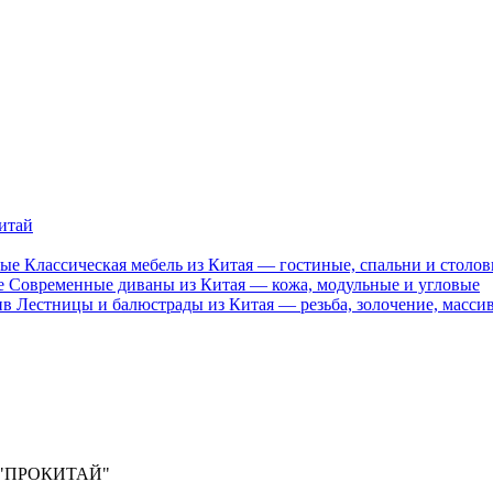
итай
Классическая мебель из Китая — гостиные, спальни и столо
Современные диваны из Китая — кожа, модульные и угловые
Лестницы и балюстрады из Китая — резьба, золочение, масси
О "ПРОКИТАЙ"