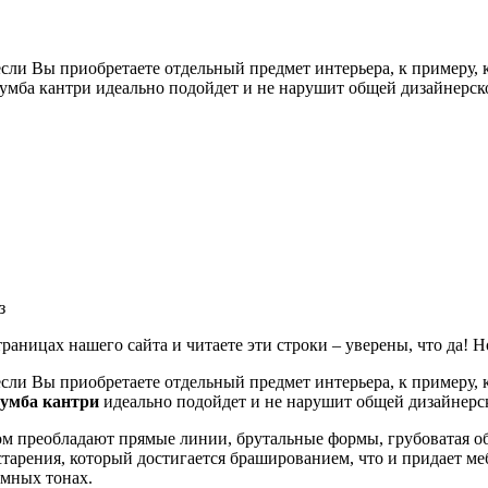
если Вы приобретаете отдельный предмет интерьера, к примеру, 
 тумба кантри идеально подойдет и не нарушит общей дизайнерск
з
раницах нашего сайта и читаете эти строки – уверены, что да! Но
если Вы приобретаете отдельный предмет интерьера, к примеру, 
тумба кантри
идеально подойдет и не нарушит общей дизайнерс
ом преобладают прямые линии, брутальные формы, грубоватая об
арения, который достигается брашированием, что и придает м
емных тонах.