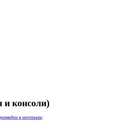
 и консоли)
дермейер в интерьере