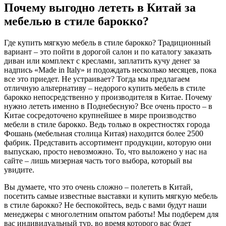
Почему выгодно лететь в Китай за
мебелью в стиле барокко?
Где купить мягкую мебель в стиле барокко? Традиционный
вариант – это пойти в дорогой салон и по каталогу заказать
диван или комплект с креслами, заплатить кучу денег за
надпись «Made in Italy» и подождать несколько месяцев, пока
все это приедет. Не устраивает? Тогда мы предлагаем
отличную альтернативу – недорого купить мебель в стиле
барокко непосредственно у производителя в Китае. Почему
нужно лететь именно в Поднебесную? Все очень просто – в
Китае сосредоточено крупнейшее в мире производство
мебели в стиле барокко. Ведь только в окрестностях города
Фошань (мебельная столица Китая) находится более 2500
фабрик. Представить ассортимент продукции, которую они
выпускаю, просто невозможно. То, что выложено у нас на
сайте – лишь мизерная часть того выбора, который вы
увидите.
Вы думаете, что это очень сложно – полететь в Китай,
посетить самые известные выставки и купить мягкую мебель
в стиле барокко? Не беспокойтесь, ведь с вами будут наши
менеджеры с многолетним опытом работы! Мы подберем для
вас индивидуальный тур, во время которого вас будет